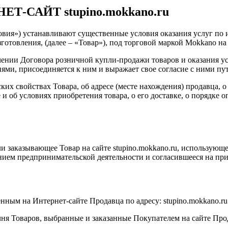
-САЙТ stupino.mokkano.ru
ловия») устанавливают существенные условия оказания услуг п
готовления, (далее – «Товар»), под торговой маркой Mokkano н
чении Договора розничной купли-продажи товаров и оказания у
ми, присоединяется к ним и выражает свое согласие с ними пу
их свойствах Товара, об адресе (месте нахождения) продавца, 
 об условиях приобретения товара, о его доставке, о порядке опл
ли заказывающее Товар на сайте stupino.mokkano.ru, использую
ием предпринимательской деятельности и согласившееся на при
нным на Интернет-сайте Продавца по адресу: stupino.mokkano.ru
ечня Товаров, выбранные и заказанные Покупателем на сайте Пр