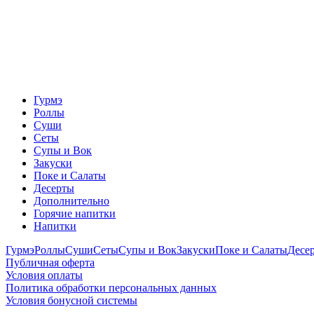
Гурмэ
Роллы
Суши
Сеты
Супы и Вок
Закуски
Поке и Салаты
Десерты
Дополнительно
Горячие напитки
Напитки
Гурмэ
Роллы
Суши
Сеты
Супы и Вок
Закуски
Поке и Салаты
Десе
Публичная оферта
Условия оплаты
Политика обработки персональных данных
Условия бонусной системы