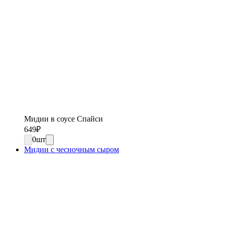
Мидии в соусе Спайси
649
₽
0
шт
Мидии с чесночным сыром