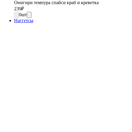
Онигири темпура спайси краб и креветка
239
₽
0
шт
Наггетсы