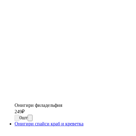
Онигири филадельфия
249
₽
0
шт
Онигири спайси краб и креветка