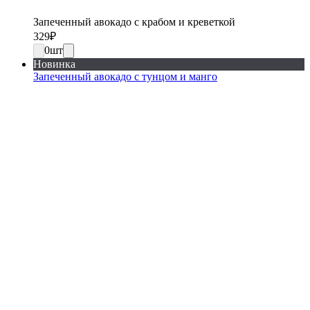
Запеченный авокадо с крабом и креветкой
329
₽
0
шт
Новинка
Запеченный авокадо с тунцом и манго