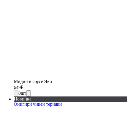
Мидии в соусе Яки
649
₽
0
шт
Новинка
Онигири чикен терияки