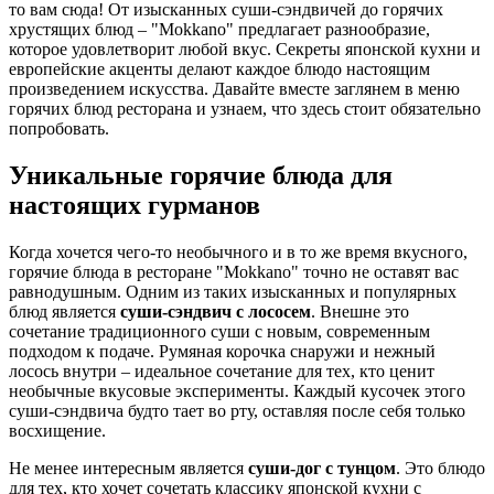
то вам сюда! От изысканных суши-сэндвичей до горячих
хрустящих блюд – "Mokkano" предлагает разнообразие,
которое удовлетворит любой вкус. Секреты японской кухни и
европейские акценты делают каждое блюдо настоящим
произведением искусства. Давайте вместе заглянем в меню
горячих блюд ресторана и узнаем, что здесь стоит обязательно
попробовать.
Уникальные горячие блюда для
настоящих гурманов
Когда хочется чего-то необычного и в то же время вкусного,
горячие блюда в ресторане "Mokkano" точно не оставят вас
равнодушным. Одним из таких изысканных и популярных
блюд является
суши-сэндвич с лососем
. Внешне это
сочетание традиционного суши с новым, современным
подходом к подаче. Румяная корочка снаружи и нежный
лосось внутри – идеальное сочетание для тех, кто ценит
необычные вкусовые эксперименты. Каждый кусочек этого
суши-сэндвича будто тает во рту, оставляя после себя только
восхищение.
Не менее интересным является
суши-дог с тунцом
. Это блюдо
для тех, кто хочет сочетать классику японской кухни с