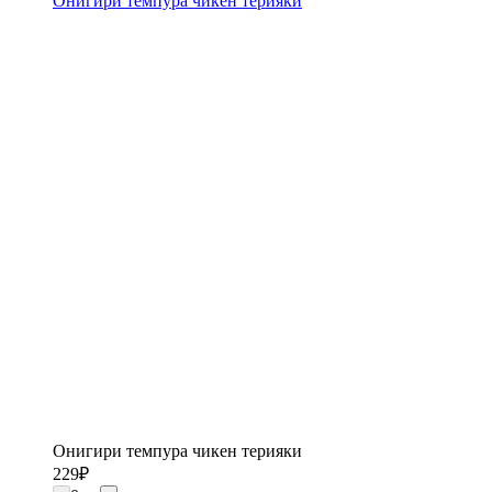
Онигири темпура чикен терияки
Онигири темпура чикен терияки
229
₽