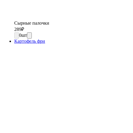
Сырные палочки
289
₽
0
шт
Картофель фри