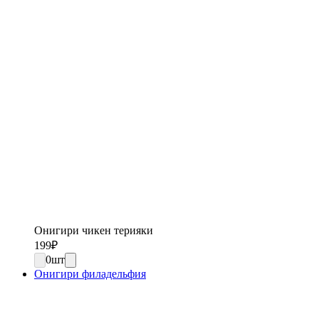
Онигири чикен терияки
199
₽
0
шт
Онигири филадельфия