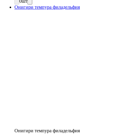
0
шт
Онигири темпура филадельфия
Онигири темпура филадельфия