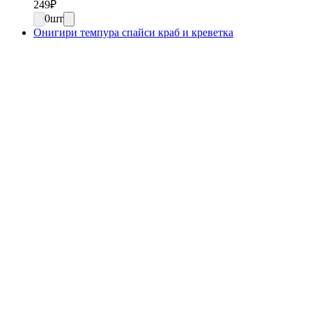
249
₽
0
шт
Онигири темпура спайси краб и креветка