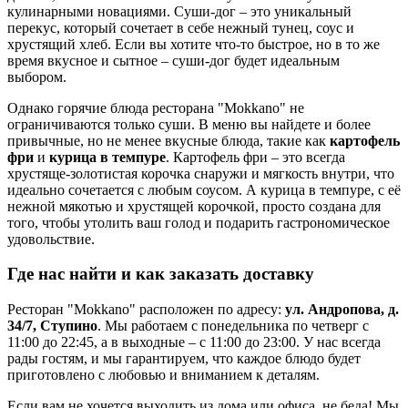
кулинарными новациями. Суши-дог – это уникальный
перекус, который сочетает в себе нежный тунец, соус и
хрустящий хлеб. Если вы хотите что-то быстрое, но в то же
время вкусное и сытное – суши-дог будет идеальным
выбором.
Однако горячие блюда ресторана "Mokkano" не
ограничиваются только суши. В меню вы найдете и более
привычные, но не менее вкусные блюда, такие как
картофель
фри
и
курица в темпуре
. Картофель фри – это всегда
хрустяще-золотистая корочка снаружи и мягкость внутри, что
идеально сочетается с любым соусом. А курица в темпуре, с её
нежной мякотью и хрустящей корочкой, просто создана для
того, чтобы утолить ваш голод и подарить гастрономическое
удовольствие.
Где нас найти и как заказать доставку
Ресторан "Mokkano" расположен по адресу:
ул. Андропова, д.
34/7, Ступино
. Мы работаем с понедельника по четверг с
11:00 до 22:45, а в выходные – с 11:00 до 23:00. У нас всегда
рады гостям, и мы гарантируем, что каждое блюдо будет
приготовлено с любовью и вниманием к деталям.
Если вам не хочется выходить из дома или офиса, не беда! Мы