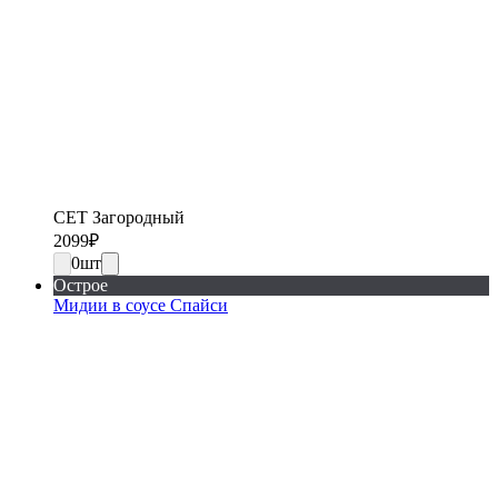
СЕТ Загородный
2099
₽
0
шт
Острое
Мидии в соусе Спайси