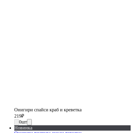
Онигири спайси краб и креветка
219
₽
0
шт
Новинка