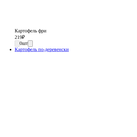
Картофель фри
219
₽
0
шт
Картофель по-деревенски