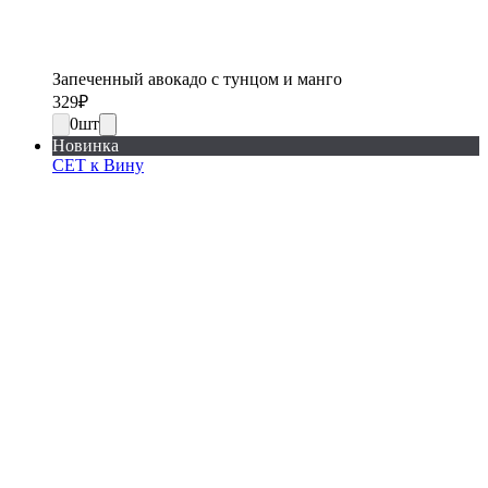
Запеченный авокадо с тунцом и манго
329
₽
0
шт
Новинка
СЕТ к Вину